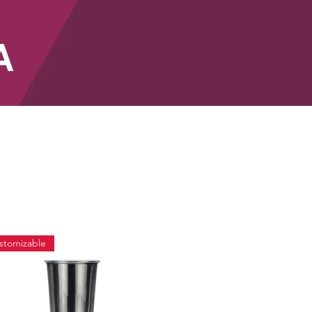
A
SHOP
stomizable