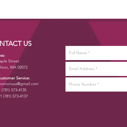
NTACT US
ss:
aple Street
hton, MA 02072
Customer Service:
omoriusa@gmail.com
1 (781) 573-4135
1 (781) 573-4137