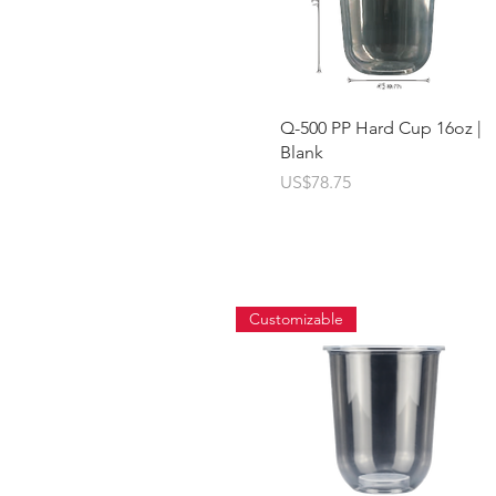
快速瀏覽
Q-500 PP Hard Cup 16oz |
Blank
價格
US$78.75
Customizable