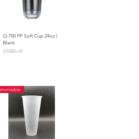
快速瀏覽
Q-700 PP Soft Cup 24oz |
Blank
價格
US$86.64
stomizable