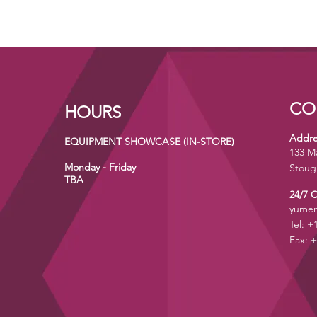
CO
HOURS
Addre
EQUIPMENT SHOWCASE (IN-STORE)
133 M
Monday - Friday
Stoug
TBA
24/7 
yumen
Tel: +
Fax: +