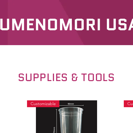
UMENOMORI US
SERVICES
OUR PRODUCTS
SUPPLIES & TOOLS
Customizable
Cu