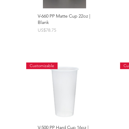
快速瀏覽
V-660 PP Matte Cup 22oz |
Blank
價格
US$78.75
Customizable
Cu
快速瀏覽
V-500 PP Hard Cup 16oz |