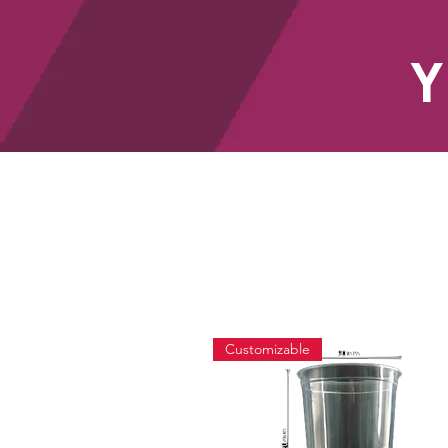
Y
HOME
Customizable