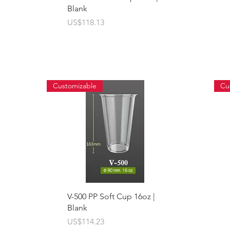
Blank
價格
US$118.13
Customizable
Cu
快速瀏覽
V-500 PP Soft Cup 16oz |
Blank
價格
US$114.23