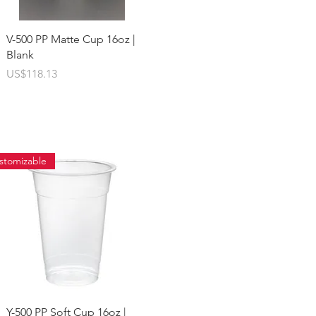
快速瀏覽
V-500 PP Matte Cup 16oz |
Blank
價格
US$118.13
stomizable
快速瀏覽
Y-500 PP Soft Cup 16oz |