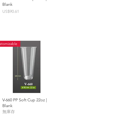
Blank
價格
US$90.61
stomizable
快速瀏覽
V-660 PP Soft Cup 22oz |
Blank
無庫存