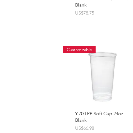
Blank
價格
US$78.75
Customizable
快速瀏覽
Y-700 PP Soft Cup 24oz |
Blank
價格
US$66.98