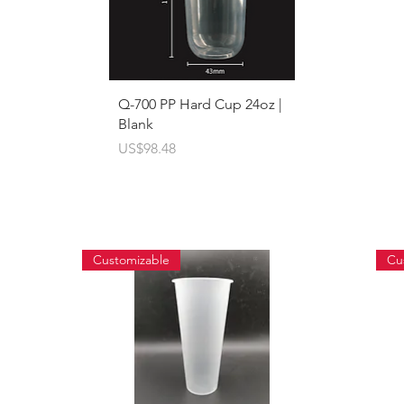
快速瀏覽
Q-700 PP Hard Cup 24oz |
Blank
價格
US$98.48
Customizable
Cu