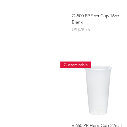
快速瀏覽
Q-500 PP Soft Cup 16oz |
Blank
價格
US$78.75
Customizable
快速瀏覽
V-660 PP Hard Cup 22oz |