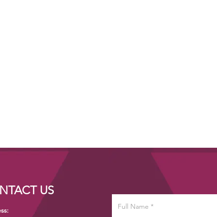
NTACT US
ss: